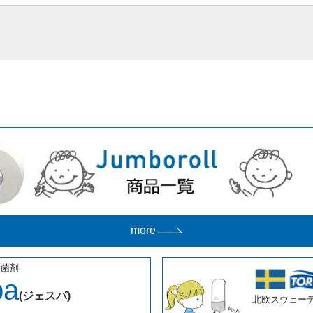
more
除菌剤
pa
(ジェスパ)
北欧スウェー