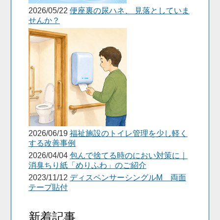
2026/05/22
便座裏の尿ハネ、 見落としていま
せんか？
2026/06/19
福祉施設のトイレ管理を少し軽く
する改善事例
2026/04/04
包んで捨てる時のにおい対策に｜
消臭ちり紙「めりふわ」のご紹介
2023/11/12
ディスペンサーシングルM 両面
テープ貼付
新着記事