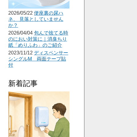
2026/05/22
便座裏の尿ハ
ネ、 見落としていません
か？
2026/04/04
包んで捨てる時
のにおい対策に｜消臭ちり
紙「めりふわ」のご紹介
2023/11/12
ディスペンサー
シングルM 両面テープ貼
付
新着記事