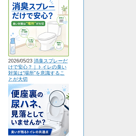
2026/05/23
消臭スプレーだ
けで安心？｜トイレの臭い
対策は“場所”を意識するこ
とが大切