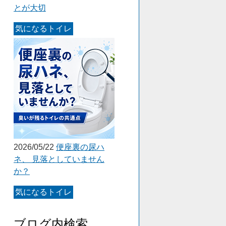
とが大切
気になるトイレ
2026/05/22
便座裏の尿ハ
ネ、 見落としていません
か？
気になるトイレ
ブログ内検索